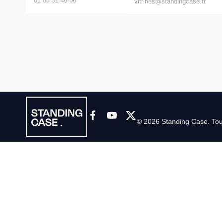
01 88 31 46 06
vitrines@standingcase.fr
© 2026 Standing Case. Tous