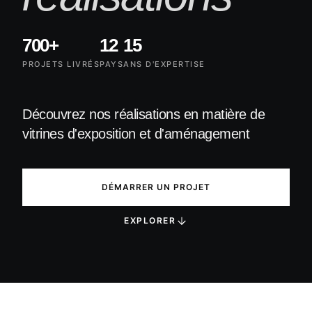
Vi
C
Vi
700+
12
15
P
Vi
M
PROJETS LIVRÉS
PAYS
ANS D'EXPERTISE
H
A
Vi
M
E
Découvrez nos réalisations en matière de
V
Vi
vitrines d'exposition et d'aménagement
P
T
C
DÉMARRER UN PROJET
EXPLORER