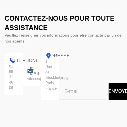
CONTACTEZ-NOUS POUR TOUTE
ASSISTANCE
Veuillez renseigner vos informations pour être contacté par un de
nos agents.
ADRESSE
TÉLÉPHONE
1,
01
Rue
E-
88
de
MAIL
31
Stockholm.
vitrines@standingcase.fr
46
Paris,
06
France
ENVOY