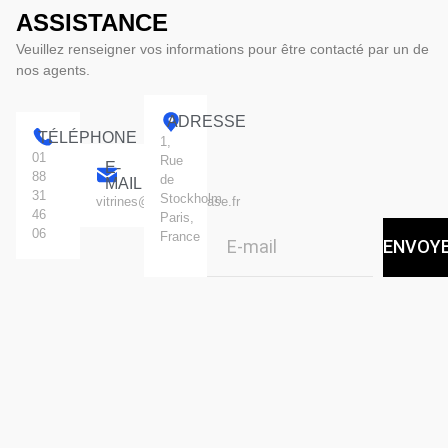
ASSISTANCE
Veuillez renseigner vos informations pour être contacté par un de
nos agents.
ADRESSE
TÉLÉPHONE
1,
01
Rue
E-
88
de
MAIL
31
Stockholm.
vitrines@standingcase.fr
46
Paris,
06
France
ENVOY