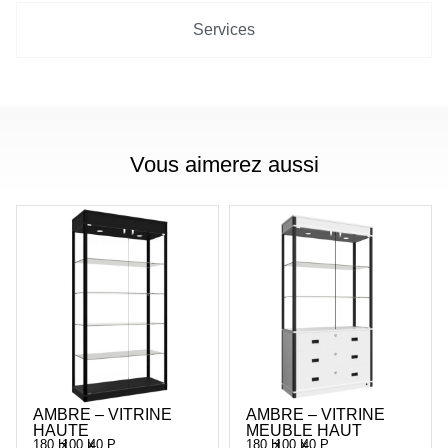
Services
Vous aimerez aussi
AMBRE – VITRINE
AMBRE – VITRINE
HAUTE
MEUBLE HAUT
180 H
x
100 L
x
40 P
180 H
x
100 L
x
40 P