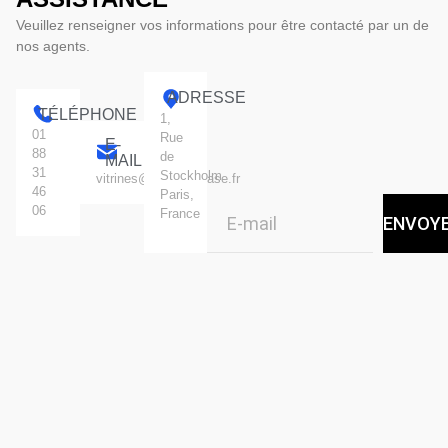
Veuillez renseigner vos informations pour être contacté par un de
nos agents.
ADRESSE
TÉLÉPHONE
1,
01
Rue
E-
88
de
MAIL
31
Stockholm.
vitrines@standingcase.fr
46
Paris,
06
France
ENVOY