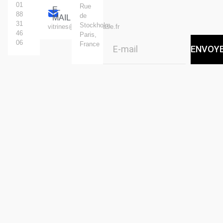
01
Rue
E-
88
de
MAIL
31
Stockholm.
vitrines@standingcase.fr
46
Paris,
06
France
ENVOY