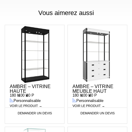
Vous aimerez aussi
AMBRE – VITRINE
AMBRE – VITRINE
HAUTE
MEUBLE HAUT
180 H
x
100 L
x
40 P
180 H
x
100 L
x
40 P
Personnalisable
Personnalisable
VOIR LE PRODUIT →
VOIR LE PRODUIT →
DEMANDER UN DEVIS
DEMANDER UN DEVIS