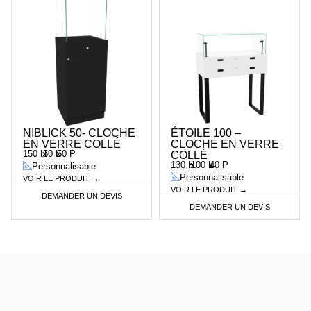
NIBLICK 50- CLOCHE
ÉTOILE 100 –
EN VERRE COLLÉ
CLOCHE EN VERRE
150 H
x
50 L
x
50 P
COLLÉ
130 H
x
100 L
x
40 P
Personnalisable
Personnalisable
VOIR LE PRODUIT →
VOIR LE PRODUIT →
DEMANDER UN DEVIS
DEMANDER UN DEVIS