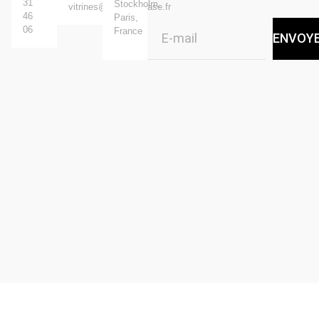
31
Stockholm.
vitrines@standingcase.fr
46
Paris,
06
France
ENVOY