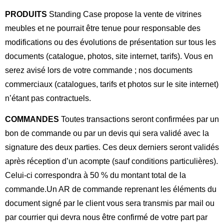
Vi
C
PRODUITS
Standing Case propose la vente de vitrines
Vi
meubles et ne pourrait être tenue pour responsable des
P
Vi
M
modifications ou des évolutions de présentation sur tous les
H
documents (catalogue, photos, site internet, tarifs). Vous en
A
Vi
M
serez avisé lors de votre commande ; nos documents
E
commerciaux (catalogues, tarifs et photos sur le site internet)
V
Vi
P
n’étant pas contractuels.
T
C
COMMANDES
Toutes transactions seront confirmées par un
bon de commande ou par un devis qui sera validé avec la
signature des deux parties. Ces deux derniers seront validés
après réception d’un acompte (sauf conditions particulières).
Celui-ci correspondra à 50 % du montant total de la
commande.
Un AR de commande reprenant les éléments du
document signé par le client vous sera transmis par mail ou
par courrier qui devra nous être confirmé de votre part par